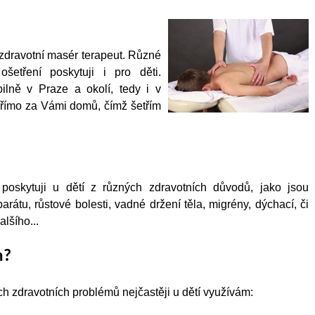
zdravotní masér terapeut. Různé
šetření poskytuji i pro děti.
ilně v Praze a okolí, tedy i v
přímo za Vámi domů, čímž šetřím
 poskytuji u dětí z různých zdravotních důvodů, jako jsou
rátu, růstové bolesti, vadné držení těla, migrény, dýchací, či
lšího...
m?
ch zdravotních problémů nejčastěji u dětí využívám: