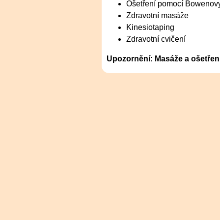
Ošetření pomocí Bowenovy
Zdravotní masáže
Kinesiotaping
Zdravotní cvičení
Upozornění: Masáže a ošetření 