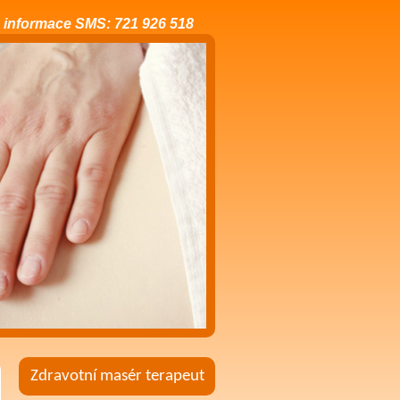
 informace SMS: 721 926 518
Zdravotní masér terapeut