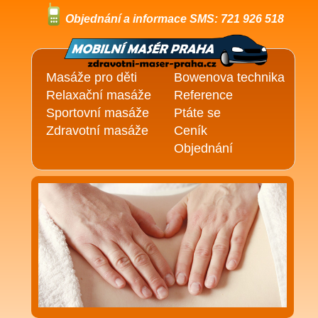
Objednání a informace SMS: 721 926 518
Masáže pro děti
Bowenova technika
Relaxační masáže
Reference
Sportovní masáže
Ptáte se
Zdravotní masáže
Ceník
Objednání