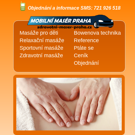
Objednání a informace SMS: 721 926 518
Masáže pro děti
Bowenova technika
Relaxační masáže
Reference
Sportovní masáže
Ptáte se
Zdravotní masáže
Ceník
Objednání