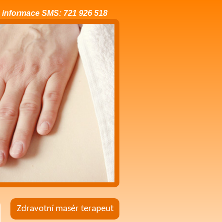
 informace SMS: 721 926 518
Zdravotní masér terapeut