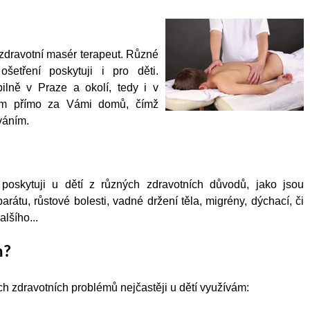
zdravotní masér terapeut. Různé
šetření poskytuji i pro děti.
ilně v Praze a okolí, tedy i v
dím přímo za Vámi domů, čímž
váním.
 poskytuji u dětí z různých zdravotních důvodů, jako jsou
rátu, růstové bolesti, vadné držení těla, migrény, dýchací, či
lšího...
m?
ch zdravotních problémů nejčastěji u dětí využívám: