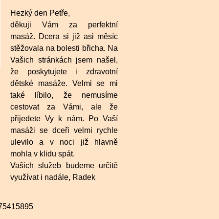
Hezký den Petře,
děkuji Vám za perfektní
masáž. Dcera si již asi měsíc
stěžovala na bolesti břicha. Na
Vašich stránkách jsem našel,
že poskytujete i zdravotní
dětské masáže. Velmi se mi
také líbilo, že nemusíme
cestovat za Vámi, ale že
přijedete Vy k nám. Po Vaší
masáži se dceři velmi rychle
ulevilo a v noci již hlavně
mohla v klidu spát.
Vašich služeb budeme určitě
využívat i nadále, Radek
: 75415895