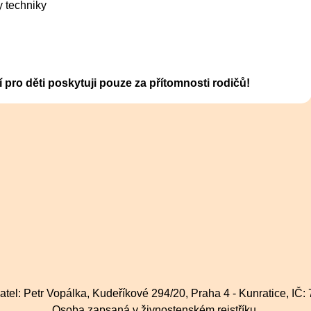
 techniky
pro děti poskytuji pouze za přítomnosti rodičů!
tel: Petr Vopálka, Kudeříkové 294/20, Praha 4 - Kunratice, IČ
Osoba zapsaná v živnostenském rejstříku.