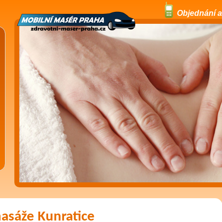
Objednání a
asáže Kunratice