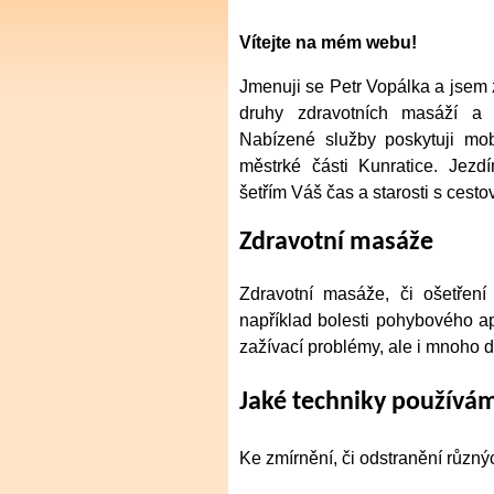
Vítejte na mém webu!
Jmenuji se Petr Vopálka a jsem 
druhy zdravotních masáží a o
Nabízené služby poskytuji mob
městrké části Kunratice. Jez
šetřím Váš čas a starosti s cesto
Zdravotní masáže
Zdravotní masáže, či ošetření
například bolesti pohybového apa
zažívací problémy, ale i mnoho da
Jaké techniky používá
Ke zmírnění, či odstranění různý