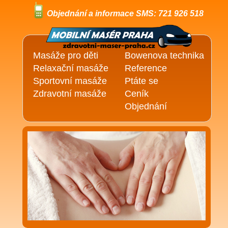
Objednání a informace SMS: 721 926 518
Masáže pro děti
Bowenova technika
Relaxační masáže
Reference
Sportovní masáže
Ptáte se
Zdravotní masáže
Ceník
Objednání